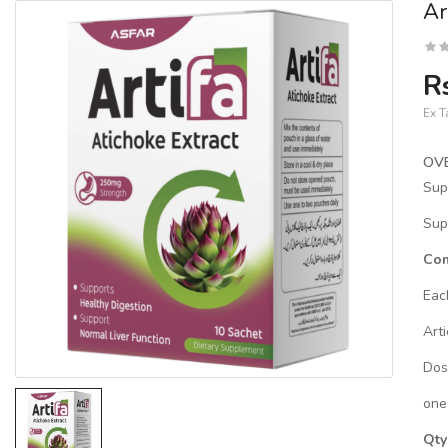
Ar
R
Ex T
OV
Sup
Sup
Com
Eac
Arti
Dos
one 
Qty