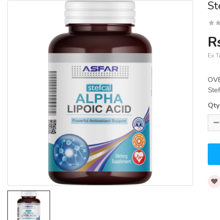
St
R
Ex T
OV
Stef
Qty