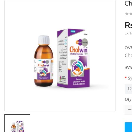
Ch
R
Ex T
OV
Cho
AV
Sy
1
Qty